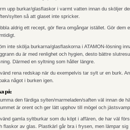
rm upp burkar/glasflaskor i varmt vatten innan du sköljer 
ften/sylten så att glaset inte spricker.
bbla aldrig ett recept, gör flera omgångar istället. Gör dem ef
mtidigt.
öm inte skölja burkarna/glasflaskorna i ATAMON-lösning inna
ggrann du är med renlighet och hygien, desto bättre slut­resu
sning. Därmed en syltning som håller längre.
vänd rena redskap när du exempelvis tar sylt ur en burk. Anv
llbaka något i burken igen.
ka på:
umma den färdiga sylten/marmeladen/saften väl innan de häl
ummet är orent och ger lätt upphov till mögel och jästsvam
vänd gamla syltburkar som du köpt i affären, de har väl för
h flaskor av glas. Plastkärl går bra i frysen, men läm­par sig 