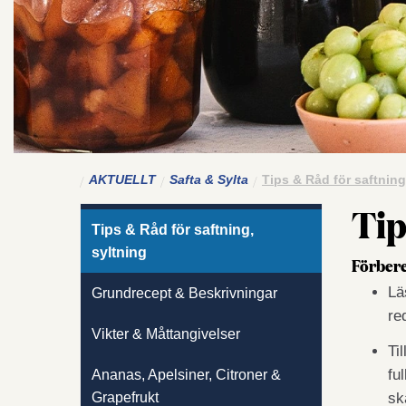
AKTUELLT
Safta & Sylta
Tips & Råd för saftning
Tip
Tips & Råd för saftning,
syltning
Förbere
Lä
Grundrecept & Beskrivningar
re
Vikter & Måttangivelser
Ti
fu
Ananas, Apelsiner, Citroner &
Grapefrukt
sk