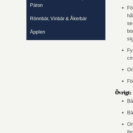
Päron
Fö
hå
Rönnbär, Vinbär & Åkerbär
se
bo
Äpplen
si
Fy
cm
Om
Fö
Övrigt:
Bä
Bä
Om
ih