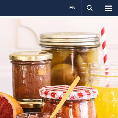
EN
Visa
men