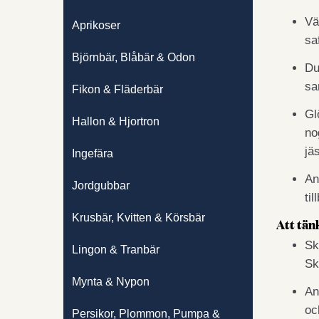
Vä
Aprikoser
sa
Björnbär, Blåbär & Odon
Du
sa
Fikon & Fläderbär
Gl
Hallon & Hjortron
no
jä
Ingefära
An
Jordgubbar
ti
Krusbär, Kvitten & Körsbär
Att tän
Sk
Lingon & Tranbär
Sk
Mynta & Nypon
An
oc
Persikor, Plommon, Pumpa &