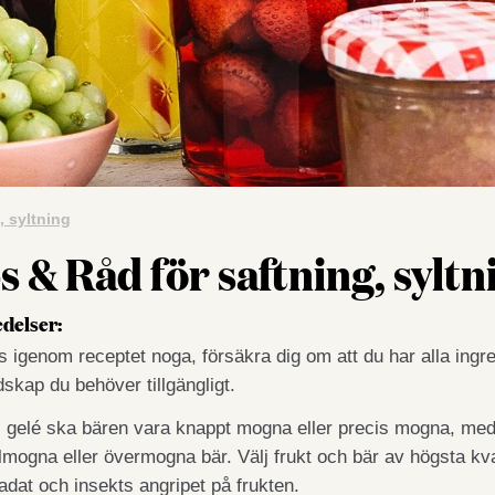
, syltning
s & Råd för saftning, syltn
delser:
s igenom receptet noga, försäkra dig om att du har alla ingre
dskap du behöver tillgängligt.
ll gelé ska bären vara knappt mogna eller precis mogna, meda
llmogna eller övermogna bär. Välj frukt och bär av högsta kva
adat och insekts angripet på frukten.