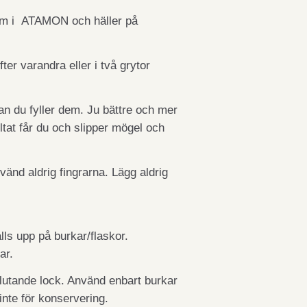
dem i ATAMON och häller på
ter varandra eller i två grytor
n du fyller dem. Ju bättre och mer
ltat får du och slipper mögel och
änd aldrig fingrarna. Lägg aldrig
ls upp på burkar/flaskor.
par.
slutande lock. Använd enbart burkar
inte för konservering.