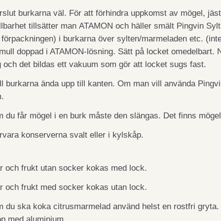
rslut burkarna väl. För att förhindra uppkomst av mögel, jäs
llbarhet tillsätter man ATAMON och häller smält Pingvin Sylt
 förpackningen) i burkarna över sylten/marmeladen etc. (int
mull doppad i ATAMON-lösning. Sätt på locket omedelbart. N
g och det bildas ett vakuum som gör att locket sugs fast.
ll burkarna ända upp till kanten. Om man vill använda Pingvi
.
 du får mögel i en burk måste den slängas. Det finns mögelg
rvara konserverna svalt eller i kylskåp.
r och frukt utan socker kokas med lock.
r och frukt med socker kokas utan lock.
 du ska koka citrusmarmelad använd helst en rostfri gryta. 
op med aluminium.