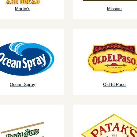
Martin's
Mission
Ocean Spray
Old El Paso