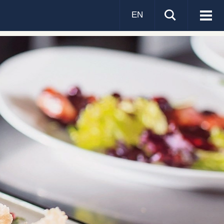
EN
Visa
men