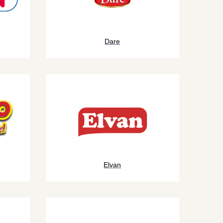
Dare
Elvan