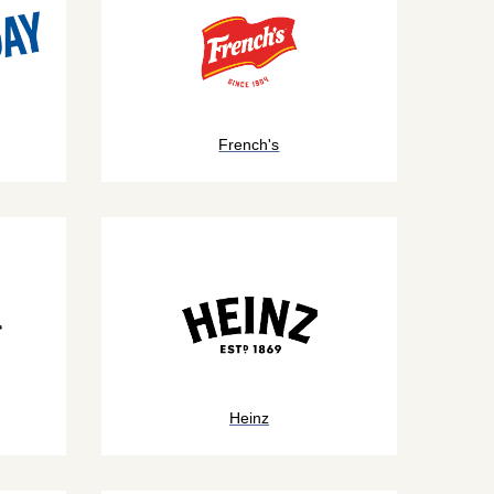
French's
Heinz