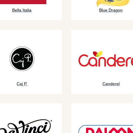
Bella Italia
Blue Dragon
Caj P.
Canderel