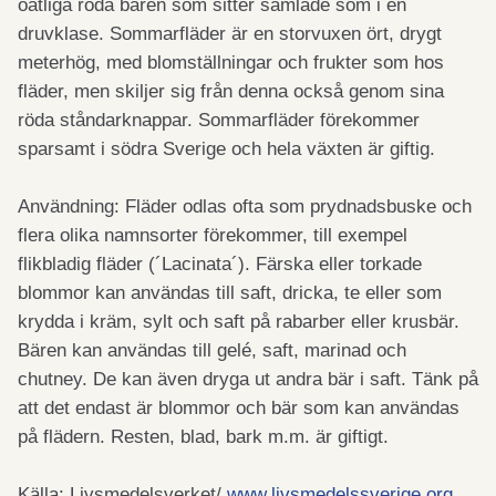
oätliga röda bären som sitter samlade som i en
druvklase. Sommarfläder är en storvuxen ört, drygt
meterhög, med blomställningar och frukter som hos
fläder, men skiljer sig från denna också genom sina
röda ståndarknappar. Sommarfläder förekommer
sparsamt i södra Sverige och hela växten är giftig.
Användning: Fläder odlas ofta som prydnadsbuske och
flera olika namnsorter förekommer, till exempel
flikbladig fläder (´Lacinata´). Färska eller torkade
blommor kan användas till saft, dricka, te eller som
krydda i kräm, sylt och saft på rabarber eller krusbär.
Bären kan användas till gelé, saft, marinad och
chutney. De kan även dryga ut andra bär i saft. Tänk på
att det endast är blommor och bär som kan användas
på flädern. Resten, blad, bark m.m. är giftigt.
Källa: Livsmedelsverket/
www.livsmedelssverige.org