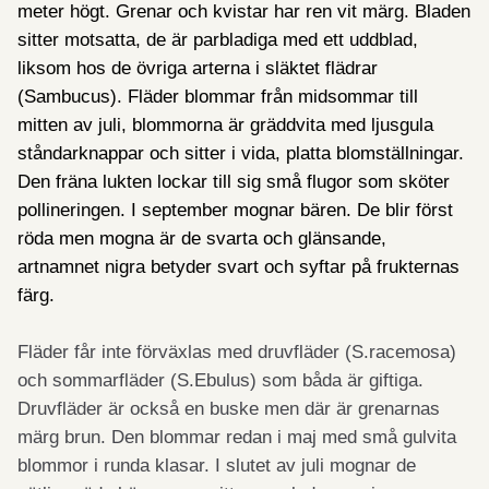
meter högt. Grenar och kvistar har ren vit märg. Bladen
sitter motsatta, de är parbladiga med ett uddblad,
liksom hos de övriga arterna i släktet flädrar
(Sambucus). Fläder blommar från midsommar till
mitten av juli, blommorna är gräddvita med ljusgula
ståndarknappar och sitter i vida, platta blomställningar.
Den fräna lukten lockar till sig små flugor som sköter
pollineringen. I september mognar bären. De blir först
röda men mogna är de svarta och glänsande,
artnamnet nigra betyder svart och syftar på frukternas
färg.
Fläder får inte förväxlas med druvfläder (S.racemosa)
och sommarfläder (S.Ebulus) som båda är giftiga.
Druvfläder är också en buske men där är grenarnas
märg brun. Den blommar redan i maj med små gulvita
blommor i runda klasar. I slutet av juli mognar de