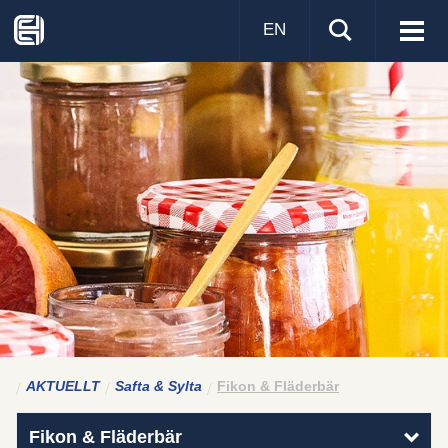
EN
Visa
men
AKTUELLT
Safta & Sylta
Fikon & Fläderbär
Fikon & Fläderbär