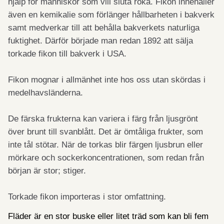
hjälp för människor som vill sluta röka. Fikon innehåller
även en kemikalie som förlänger hållbarheten i bakverk
samt medverkar till att behålla bakverkets naturliga
fuktighet. Därför bör­jade man redan 1892 att sälja
torkade fikon till bakverk i USA.
Fikon mognar i allmänhet inte hos oss utan skördas i
medelhavslän­derna.
De färska frukterna kan variera i färg från ljusgrönt
över brunt till svanblått. Det är ömtåliga frukter, som
inte tål stötar. När de torkas blir färgen ljusbrun eller
mörkare och sockerkoncentrationen, som re­dan från
början är stor; stiger.
Torkade fikon importeras i stor omfatt­ning.
Fläder är en stor buske eller litet träd som kan bli fem