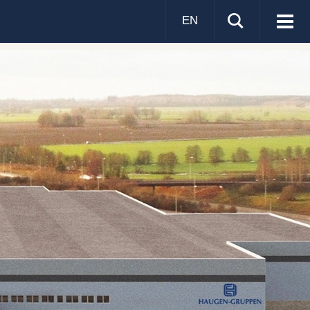
EN
Visa
men