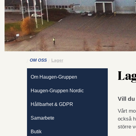
OM OSS
Lager
La
Om Haugen-Gruppen
Haugen-Gruppen Nordic
Vill d
Hållbarhet & GDPR
Vårt mor
Samarbete
också ha
större v
Butik