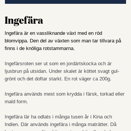
Ingefära
Ingefära är en vassliknande växt med en röd
blomvippa. Den del av växten som man tar tillvara på
finns i de knöliga rotstammarna.
Inge­färsroten ser ut som en jordärtskocka och är
ljusbrun på utsidan. Un­der skalet är köttet svagt gul-
grönt och det doftar starkt. En rot väger ca 200g.
Ingefära används mest som krydda i färsk, torkad eller
mald form.
Ingefära lär ha odlats i många tusen år i Kina och
Indien. Där används ingefära i många maträtter. Då