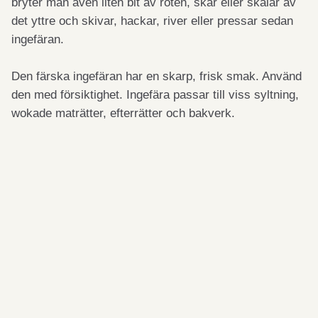
bryter man aven liten bit av roten, skär eller skalar av
det yttre och skivar, hackar, river eller pressar sedan
ingefäran.
Den färska ingefäran har en skarp, frisk smak. Använd
den med försiktighet. Ingefära passar till viss syltning,
wokade maträtter, efterrätter och bakverk.