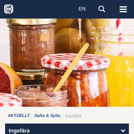
EN
Visa
men
AKTUELLT
Safta & Sylta
Ingefära
Ingefära