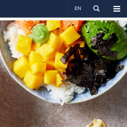
EN
Visa
men