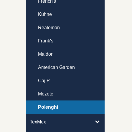
French's
Kühne
Realemon
Frank's
Maldon
American Garden
Caj P.
Mezete
Polenghi
TexMex