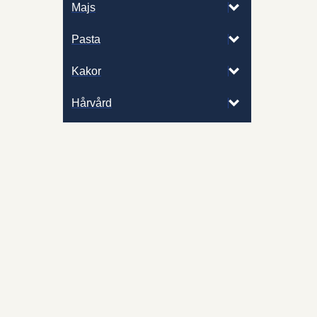
Majs
Pasta
Kakor
Hårvård