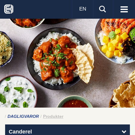
EN
Visa
men
DAGLIGVAROR
Produkter
Canderel