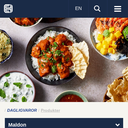
EN
Visa
men
DAGLIGVAROR
Produkter
Maldon