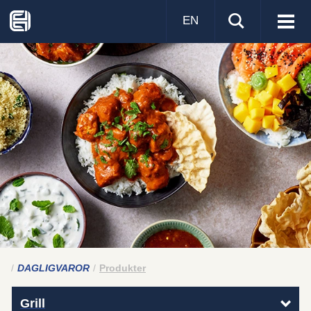
EN
Visa
men
DAGLIGVAROR
Produkter
Grill