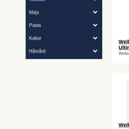
Majs
Pasta
Kakor
Wel
Ult
Hårvård
Wella
Wel