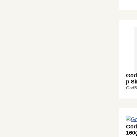
God
p S
GodB
God
160