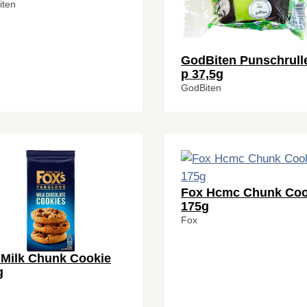
iten
GodBiten Punschrulle
p 37,5g
GodBiten
Fox Hcmc Chunk Coo
175g
Fox
 Milk Chunk Cookie
g