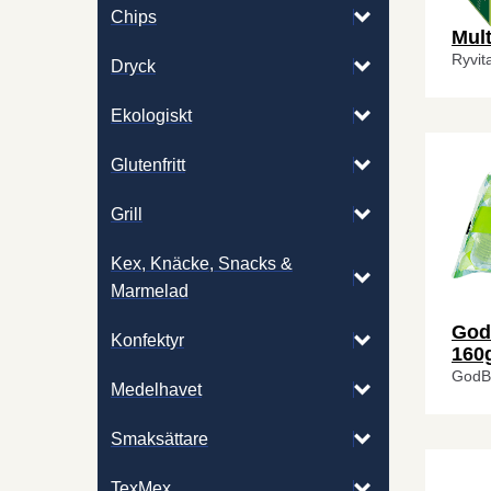
Chips
Mult
Ryvit
Dryck
Ekologiskt
Glutenfritt
Grill
Kex, Knäcke, Snacks &
Marmelad
God
Konfektyr
160
GodB
Medelhavet
Smaksättare
TexMex