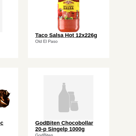
Taco Salsa Hot 12x226g
Old El Paso
oc
GodBiten Chocobollar
20-p Singelp 1000g
GodBiten