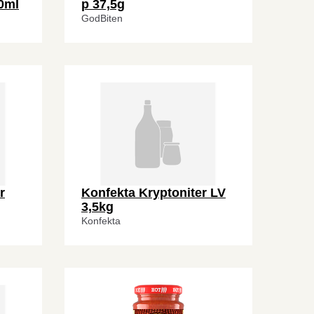
0ml
p 37,5g
GodBiten
r
Konfekta Kryptoniter LV
3,5kg
Konfekta