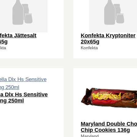
ekta Jättesalt
Konfekta Kryptoniter
65g
20x65g
kta
Konfekta
a Dlx Hs Sensitive
ong 250ml
Maryland Double Ch
Chip Cookies 136g
Maryland