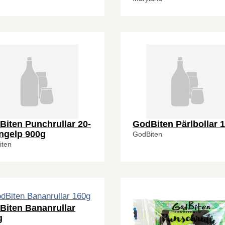
Biten Punchrullar 20-
GodBiten Pärlbollar 
ingelp 900g
GodBiten
iten
Biten Bananrullar
g