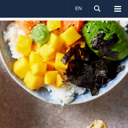
EN
Visa
men