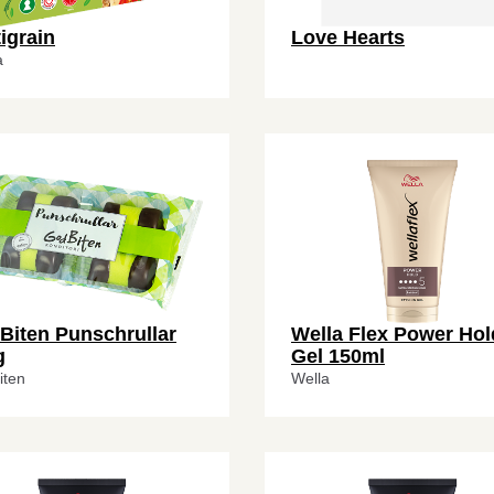
igrain
Love Hearts
a
Biten Punschrullar
Wella Flex Power Hol
g
Gel 150ml
iten
Wella