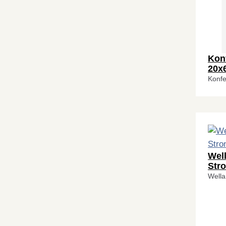
Konf
20x
Konfe
Well
Str
Wella