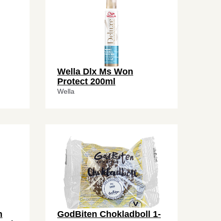
Wella Dlx Ms Won
Protect 200ml
Wella
n
GodBiten Chokladboll 1-