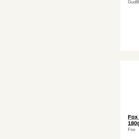
GodB
Fox
180
Fox