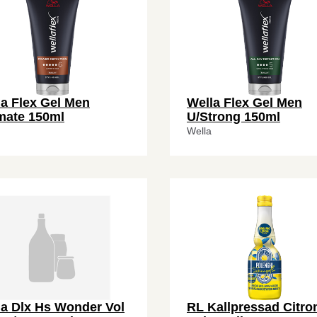
la Flex Gel Men
Wella Flex Gel Men
imate 150ml
U/Strong 150ml
Wella
la Dlx Hs Wonder Vol
RL Kallpressad Citro