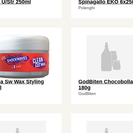
 U/Str 250ml
Spinagallo EKO 6x25
Polenghi
la Sw Wax Styling
GodBiten Chocobolla
l
180g
GodBiten