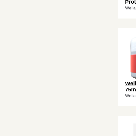
Prot
Wella
Wel
75m
Wella