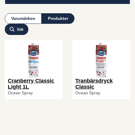
Varumärken
Produkter
Sök
Cranberry Classic
Tranbärsdryck
Light 1L
Classic
Ocean Spray
Ocean Spray