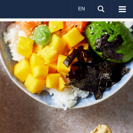
EN
Visa
men