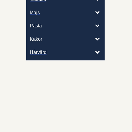
Majs
Pasta
Kakor
Hårvård