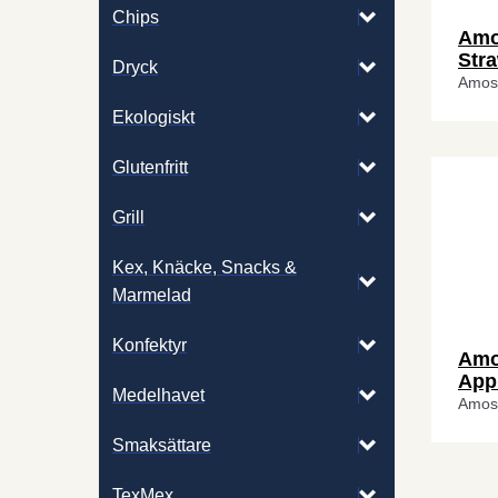
Chips
Amo
Str
Dryck
Amos
Ekologiskt
Glutenfritt
Grill
Kex, Knäcke, Snacks &
Marmelad
Konfektyr
Amo
App
Medelhavet
Amos
Smaksättare
TexMex