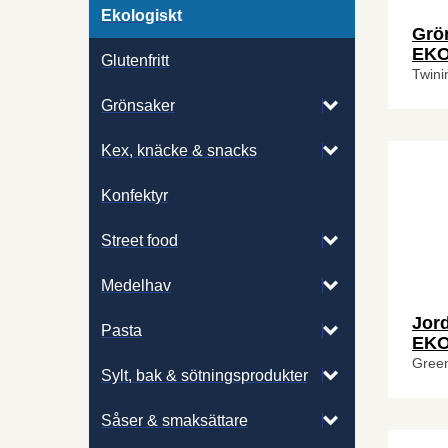
Ekologiskt
Grön
EKO
Glutenfritt
Twini
Grönsaker
Kex, knäcke & snacks
Konfektyr
Street food
Medelhav
Jor
Pasta
EKO
Gree
Sylt, bak & sötningsprodukter
Såser & smaksättare