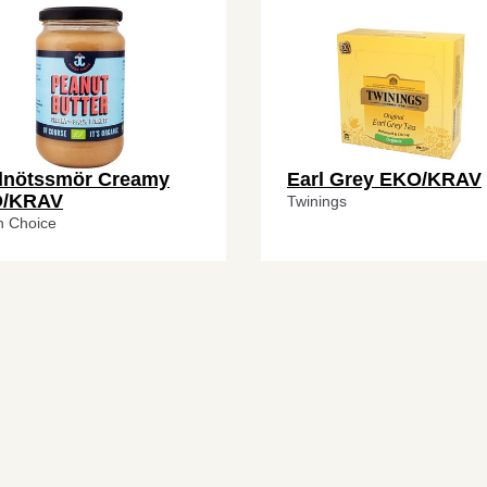
dnötssmör Creamy
Earl Grey EKO/KRAV
/KRAV
Twinings
n Choice