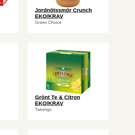
Jordnötssmör Crunch
EKO/KRAV
Green Choice
Grönt Te & Citron
EKO/KRAV
Twinings