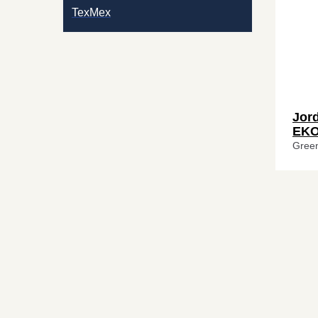
TexMex
Jor
EKO
Gree