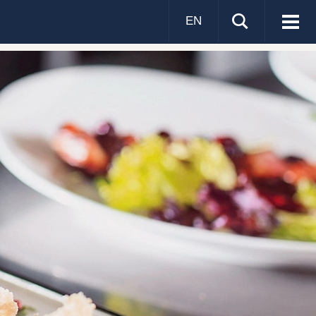
EN
Visa
men