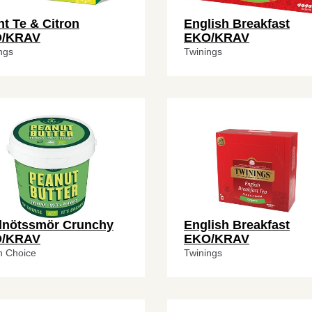
t Te & Citron
English Breakfast
/KRAV
EKO/KRAV
ngs
Twinings
dnötssmör Crunchy
English Breakfast
/KRAV
EKO/KRAV
n Choice
Twinings