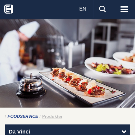
EN
Visa
men
FOODSERVICE
Produkter
Da Vinci