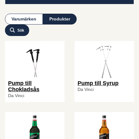
Varumärken
Produkter
Sök
Pump till
Pump till Syrup
Chokladsås
Da Vinci
Da Vinci