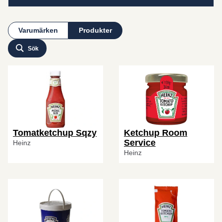
Varumärken
Produkter
Sök
Tomatketchup Sqzy
Ketchup Room
Service
Heinz
Heinz