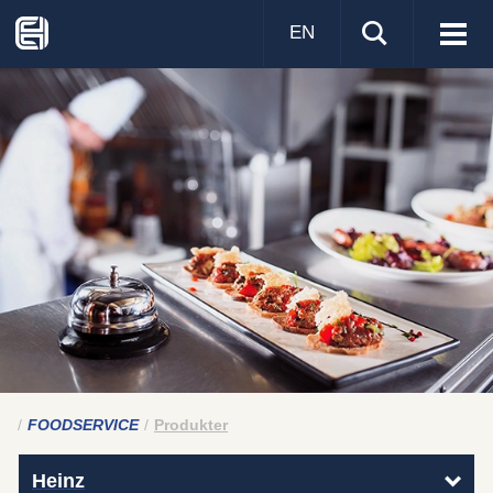
EN
Visa
men
FOODSERVICE
Produkter
Heinz