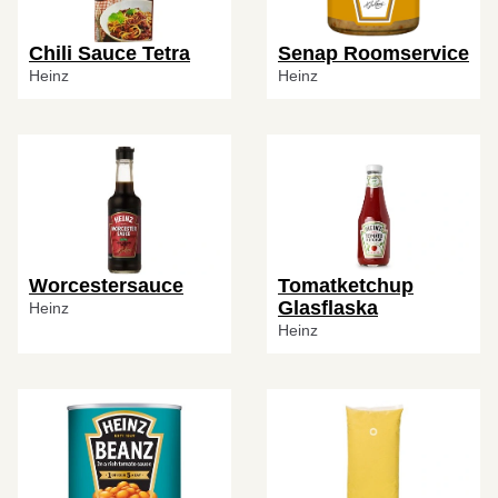
Chili Sauce Tetra
Senap Roomservice
Heinz
Heinz
Worcestersauce
Tomatketchup
Glasflaska
Heinz
Heinz