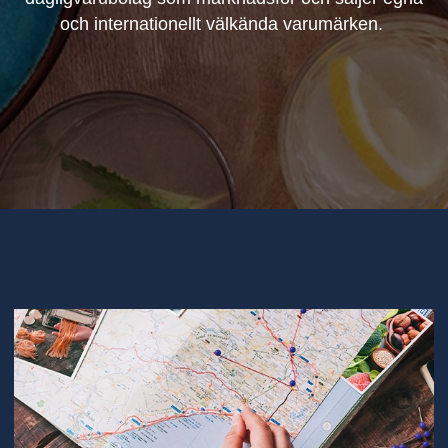
och internationellt välkända varumärken.
Vi
plockar
hem