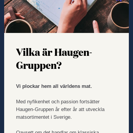
all
världens
mat.
Det
är
med
Vilka är Haugen-
stor
nyfikenhet
Gruppen?
och
passion
som
Vi plockar hem all världens mat.
vi
på
Med nyfikenhet och passion fortsätter
Haugen-
Haugen-Gruppen år efter år att utveckla
Gruppen
matsortimentet i Sverige.
fortsätter
år
Oavsett om det handlar om klassiska