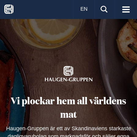
EN
Visa
men
Vi plockar hem all världens
mat
Haugen-Gruppen är ett av Skandinaviens starkaste
dagligvarubolag som marknadsför och säljer egna