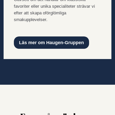
efter
favoriter eller unika specialiteter strävar vi
år
efter att skapa oförglömliga
att
smakupplevelser.
utveckla
matsortimentet
i
Sverige.
Läs mer om Haugen-Gruppen