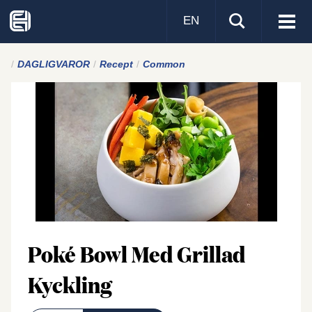
EN
Visa
men
DAGLIGVAROR
Recept
Common
Poké Bowl Med Grillad
Kyckling