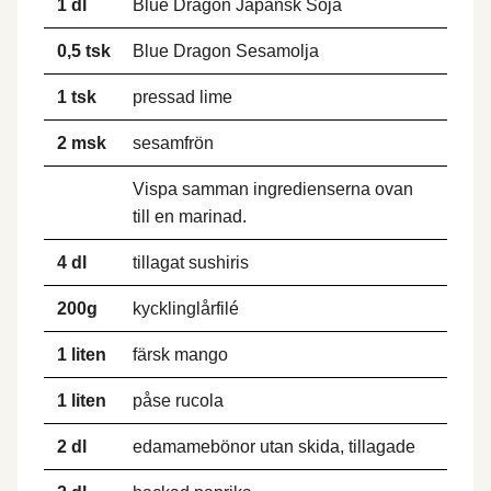
1 dl
Blue Dragon Japansk Soja
0,5 tsk
Blue Dragon Sesamolja
1 tsk
pressad lime
2 msk
sesamfrön
Vispa samman ingredienserna ovan
till en marinad.
4 dl
tillagat sushiris
200g
kycklinglårfilé
1 liten
färsk mango
1 liten
påse rucola
2 dl
edamamebönor utan skida, tillagade