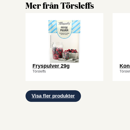
Mer från Törsleffs
Fryspulver 29g
Kon
Törsleffs
Törslef
Visa fler produkter