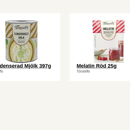
denserad Mjölk 397g
Melatin Röd 25g
fs
Törsleffs