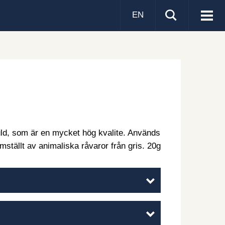
EN
Visa
men
 guld, som är en mycket hög kvalite. Används
amställt av animaliska råvaror från gris. 20g