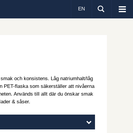
EN
Visa
men
ör smak och konsistens. Låg natriumhalt/låg
en PET-flaska som säkerställer att nivåerna
rheten. Används till allt där du önskar smak
lader & såser.