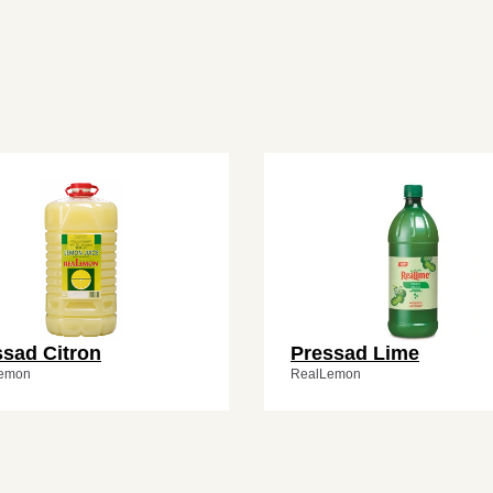
ssad Citron
Pressad Lime
emon
RealLemon