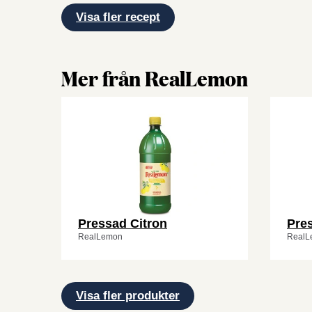
Visa fler recept
Mer från RealLemon
Pressad Citron
Pre
RealLemon
RealL
Visa fler produkter