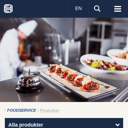
EN
Visa
men
FOODSERVICE
Produkter
Alla produkter