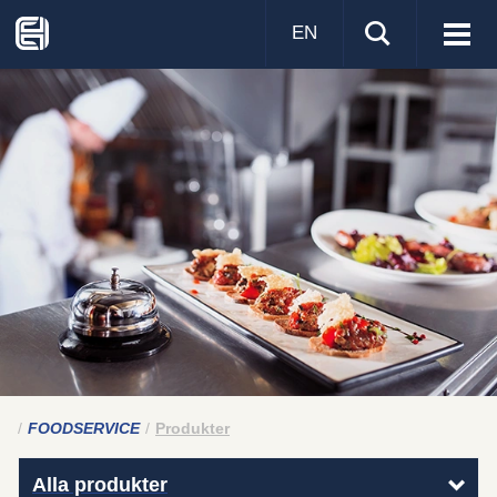
EN
Visa
men
FOODSERVICE
Produkter
Alla produkter