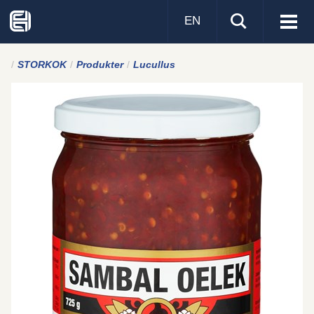
EN
Visa
men
STORKOK
Produkter
Lucullus