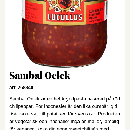
Sambal Oelek
art: 268340
Sambal Oelek är en het kryddpasta baserad på röd
chilipeppar. För indonesier är den lika oumbärlig till
riset som salt till potatisen för svenskar. Produkten
är vegetarisk och innehåller inga animalier, lämplig
för veganer. Koka din egna sweetchilisås med