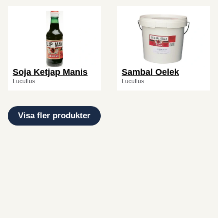
Soja Ketjap Manis
Sambal Oelek
Lucullus
Lucullus
Visa fler produkter