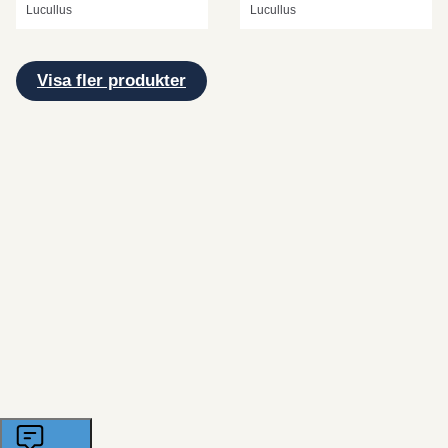
Lucullus
Lucullus
Visa fler produkter