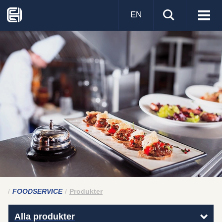
EN
Visa
men
FOODSERVICE
Produkter
Alla produkter