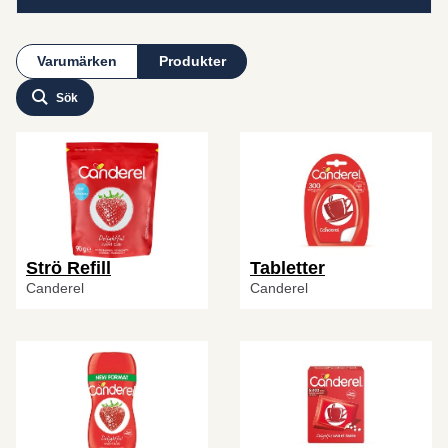
Varumärken
Produkter
Sök
Strö Refill
Tabletter
Canderel
Canderel