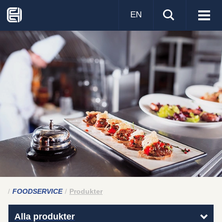
EN
Visa
men
FOODSERVICE
Produkter
Alla produkter