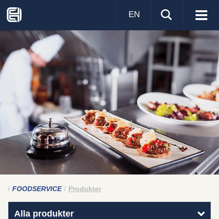
EN
Visa
men
FOODSERVICE
Produkter
Alla produkter