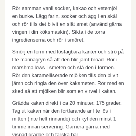
Rör samman vaniljsocker, kakao och vetemjöl i
en bunke. Lägg farin, socker och ägg i en skål
och rör tills det blivit en slät smet (använd gärna
vingen i din köksmaskin). Sikta i de torra
ingredienserna och rör i smöret.
Smörj en form med löstagbara kanter och strö på
lite mannagryn så att den blir jämt bröad. Rör i
marshmallows i smeten och slå den i formen.
Rör den karamelliserade mjölken tills den blivit
jämn och ringla den över kaksmeten. Rör med en
sked så att mjölken blir som en virvel i kakan.
Grädda kakan direkt i ca 20 minuter, 175 grader.
Tag ut kakan när den fortfarande är lite lös i
mitten (inte helt rinnande) och kyl den minst 1
timme innan servering. Garnera gärna med
vispad grädde och färska bär.