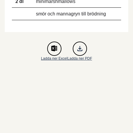
2 dl
minimarshmallows
smör och mannagryn till brödning
Ladda ner Excel
Ladda ner PDF