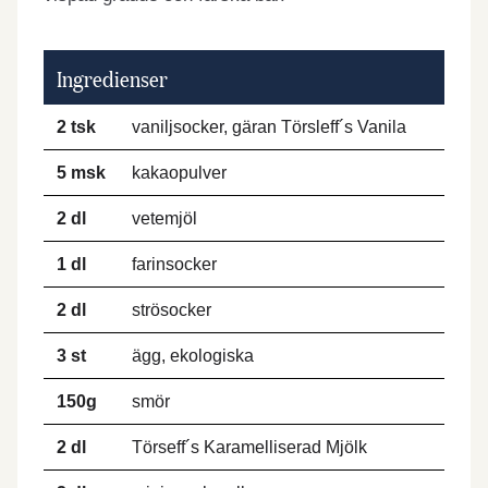
Ingredienser
2 tsk
vaniljsocker, gäran Törsleff´s Vanila
5 msk
kakaopulver
2 dl
vetemjöl
1 dl
farinsocker
2 dl
strösocker
3 st
ägg, ekologiska
150g
smör
2 dl
Törseff´s Karamelliserad Mjölk