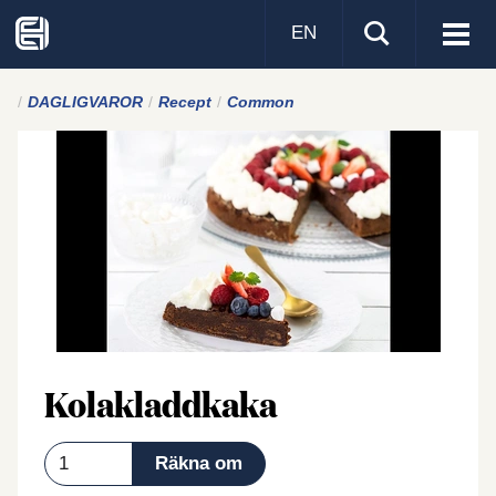
EN
Visa
men
DAGLIGVAROR
Recept
Common
Kolakladdkaka