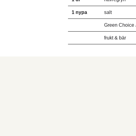
1 nypa
salt
Green Choice 
frukt & bär