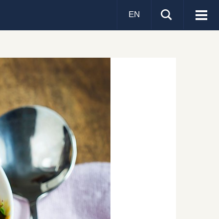
EN
Visa
men