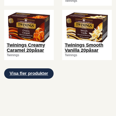
Twinings
Twinings Creamy
Twinings Smooth
Caramel 20påsar
Vanilla 20påsar
Twinings
Twinings
Visa fler produkter