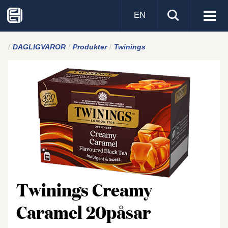
EN
Visa
men
DAGLIGVAROR
Produkter
Twinings
Twinings Creamy
Caramel 20påsar