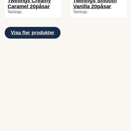
Twinings Creamy
Twinings Smooth
Caramel 20påsar
Vanilla 20påsar
Twinings
Twinings
Visa fler produkter