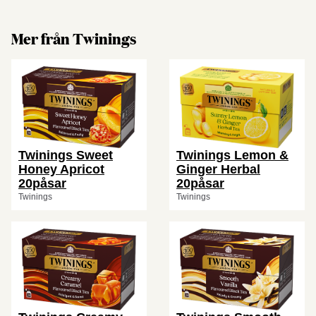
Mer från Twinings
Twinings Sweet
Twinings Lemon &
Honey Apricot
Ginger Herbal
20påsar
20påsar
Twinings
Twinings