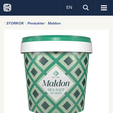
EN
Visa
men
STORKOK
Produkter
Maldon