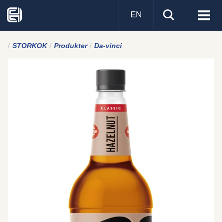
EN
Visa
men
STORKOK
Produkter
Da-vinci