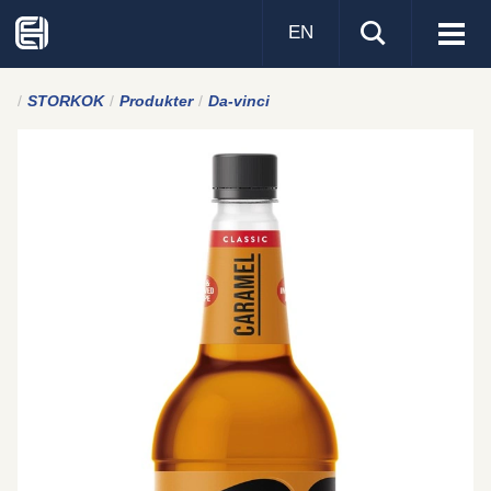
EN
Visa
men
STORKOK
Produkter
Da-vinci