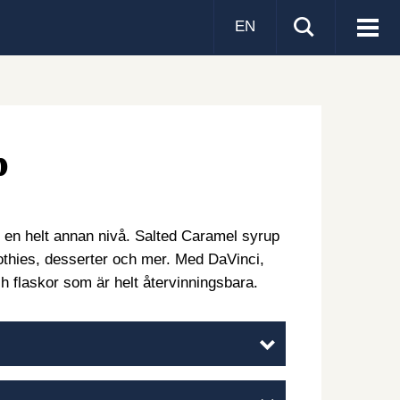
EN
Visa
men
p
 en helt annan nivå. Salted Caramel syrup
oothies, desserter och mer. Med DaVinci,
h flaskor som är helt återvinningsbara.