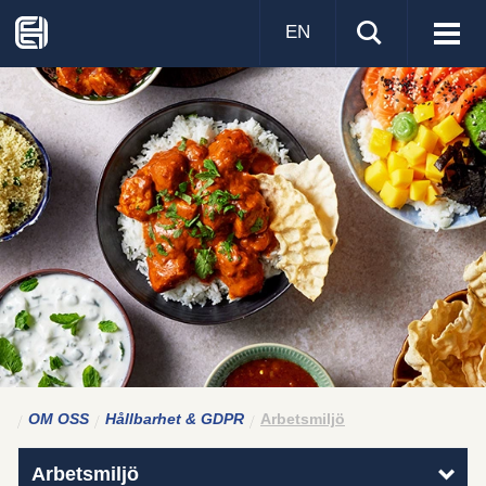
EN
Visa
men
OM OSS
Hållbarhet & GDPR
Arbetsmiljö
Arbetsmiljö