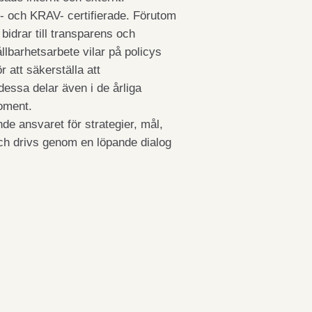
IP- och KRAV- certifierade. Förutom
 bidrar till transparens och
llbarhetsarbete vilar på policys
r att säkerställa att
essa delar även i de årliga
moment.
de ansvaret för strategier, mål,
och drivs genom en löpande dialog