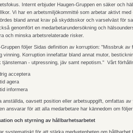
hetsfokus. Internt erbjuder Haugen-Gruppen en säker och h
llkor. Vi har en arbetsmiljökommitté som arbetar aktivt med 
fördes bland annat krav på skyddsskor och varselväst för sa
också genomfört en medarbetarundersökning och hälsoundersök
era och minska arbetsrelaterade risker.
ruppen följer Sidas definition av korruption: "Missbruk av f
lig vinning. Korruption innefattar bland annat mutor, bestickn
 tjänsteman - utpressning, jäv samt nepotism." Vårt förhållnin
drig acceptera
ltid agera
ltid informera
 anställda, oavsett position eller arbetsuppgift, omfattas av 
en ansvarar för att alla medarbetare har kännedom om följer
ation och styrning av hållbarhetsarbetet
ar systematiskt för att stärka medvetenheten om hållbarhet b