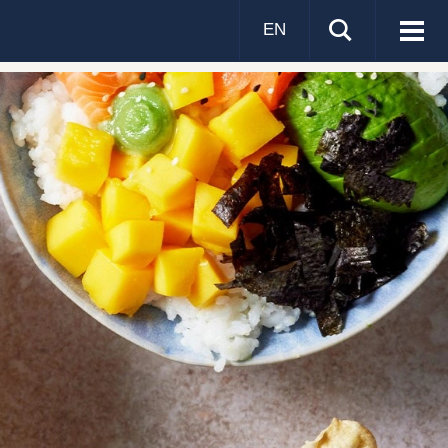
EN
Visa
men