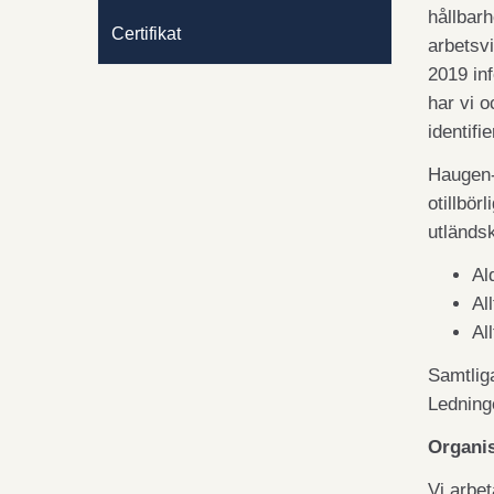
hållbar
Certifikat
arbetsvi
2019 in
har vi 
identifi
Haugen-G
otillbör
utländsk
Al
Al
Al
Samtliga
Ledning
Organis
Vi arbet