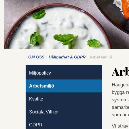
OM OSS
Hållbarhet & GDPR
Arbetsmiljö
Arb
Miljöpolicy
Haugen-G
Arbetsmiljö
bygga re
Kvalite
systemat
samarbe
Sociala Villkor
som är 
GDPR
Vi sträv