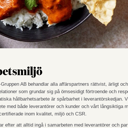
etsmiljö
ruppen AB behandlar alla affärspartners rättvist, ärligt och a
lationer som grundar sig på ömsesidigt förtroende och respe
iska hållbarhetsarbete är spårbarhet i leverantörskedjan. V
te med både leverantörer och kunder och vårt långsiktiga må
certifierade inom kvalitet, miljö och CSR.
ar efter att alltid ingå i samarbeten med leverantörer och par