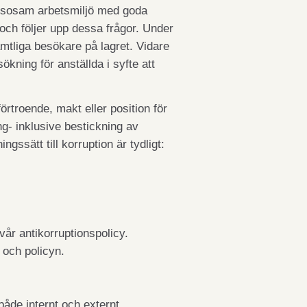
älsosam arbetsmiljö med goda
och följer upp dessa frågor. Under
mtliga besökare på lagret. Vidare
ning för anställda i syfte att
örtroende, makt eller position för
ing- inklusive bestickning av
gssätt till korruption är tydligt:
vår antikorruptionspolicy.
 och policyn.
åde internt och externt.