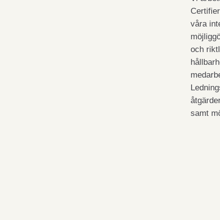
Certifie
våra int
möjliggö
och rikt
hållbar
medarbe
Lednings
åtgärde
samt mö