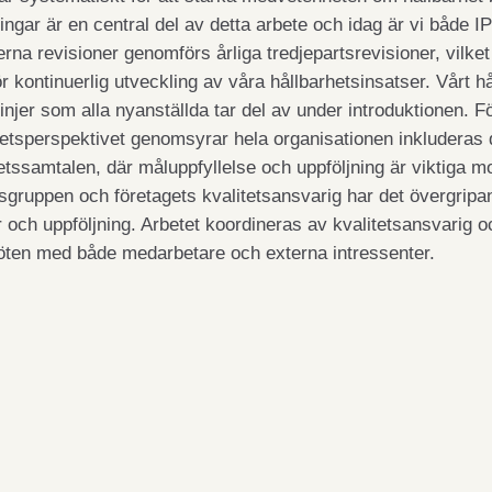
ringar är en central del av detta arbete och idag är vi både 
erna revisioner genomförs årliga tredjepartsrevisioner, vilket
r kontinuerlig utveckling av våra hållbarhetsinsatser. Vårt hå
linjer som alla nyanställda tar del av under introduktionen. Fö
hetsperspektivet genomsyrar hela organisationen inkluderas d
tssamtalen, där måluppfyllelse och uppföljning är viktiga 
gruppen och företagets kvalitetsansvarig har det övergripan
r och uppföljning. Arbetet koordineras av kvalitetsansvarig 
ten med både medarbetare och externa intressenter.