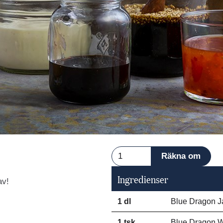
Ingredienser
av!
1 dl
Blue Dragon J
1 tsk
Blue Dragon 