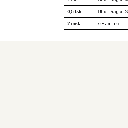
0,5 tsk
Blue Dragon 
2 msk
sesamfrön