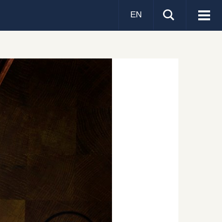
EN
Visa
men