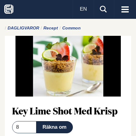
EN
Visa
men
DAGLIGVAROR
Recept
Common
Key Lime Shot Med Krisp