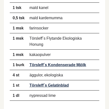
1 tsk
mald kanel
0,5 tsk
mald kardemumma
1 msk
farinsocker
1 msk
Törsleff´s Flytande Ekologiska
Honung
1 msk
kakaopulver
1 burk
Törsleff´s Kondenserade Mjölk
4 st
äggulor, ekologiska
1 st
Törsleff´s Gelatinblad
1 dl
nypressad lime