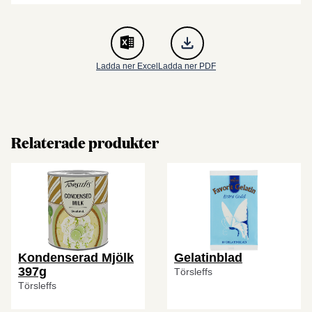
Ladda ner Excel
Ladda ner PDF
Relaterade produkter
Kondenserad Mjölk
Gelatinblad
397g
Törsleffs
Törsleffs