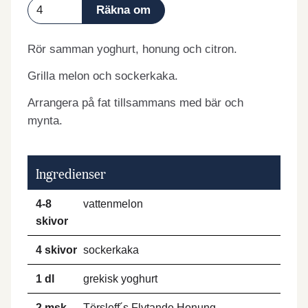
Rör samman yoghurt, honung och citron.
Grilla melon och sockerkaka.
Arrangera på fat tillsammans med bär och
mynta.
Ingredienser
4-8
vattenmelon
skivor
4 skivor
sockerkaka
1 dl
grekisk yoghurt
2 msk
Törsleff´s Flytande Honung