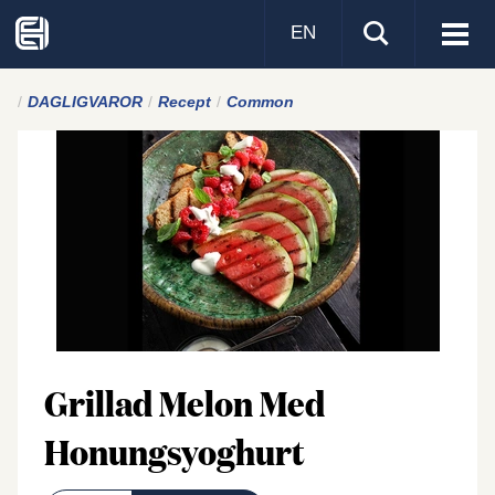
EN
Visa
men
DAGLIGVAROR
Recept
Common
Grillad Melon Med
Honungsyoghurt