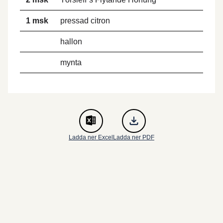
1 msk
pressad citron
hallon
mynta
Ladda ner Excel
Ladda ner PDF