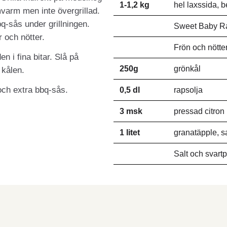
1-1,2 kg
hel laxssida, b
mvarm men inte övergrillad.
-sås under grillningen.
Sweet Baby Ray
 och nötter.
Frön och nötte
n i fina bitar. Slå på
250g
grönkål
 kålen.
och extra bbq-sås.
0,5 dl
rapsolja
3 msk
pressad citron
1 litet
granatäpple, s
Salt och svart