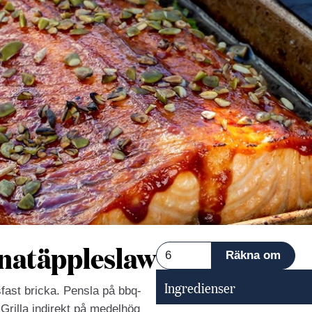
anatäppleslaw
Ingredienser
fast bricka. Pensla på bbq-
Grilla indirekt på medelhög