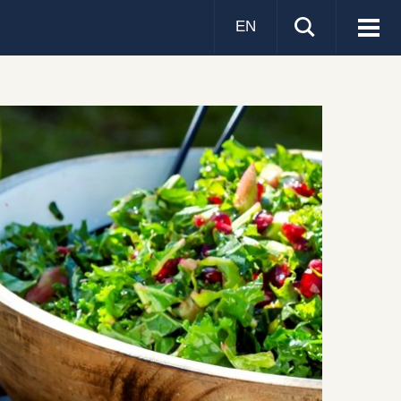
EN
Visa
men