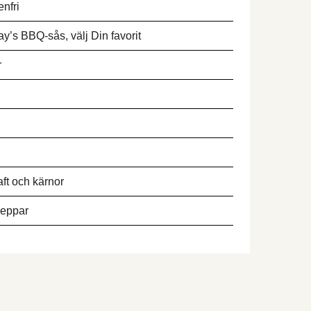
enfri
’s BBQ-sås, välj Din favorit
r
aft och kärnor
peppar