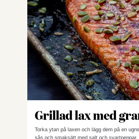
Grillad lax med gr
Torka ytan på laxen och lägg dem på en ugns
sås och smaksätt med salt och svartpeppar. 