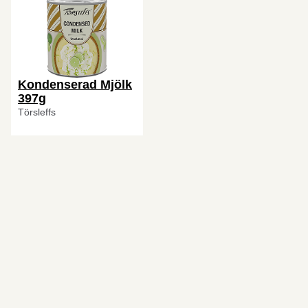
Kondenserad Mjölk
397g
Törsleffs