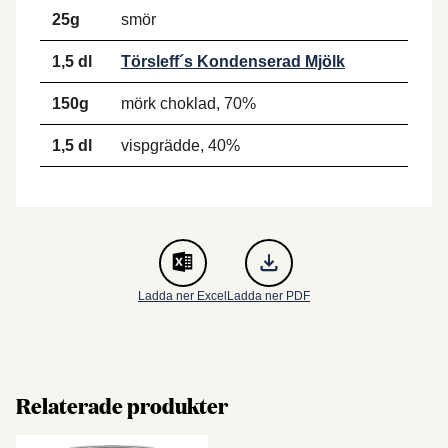
25g
smör
1,5 dl
Törsleff´s Kondenserad Mjölk
150g
mörk choklad, 70%
1,5 dl
vispgrädde, 40%
Ladda ner Excel
Ladda ner PDF
Relaterade produkter