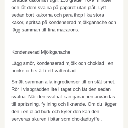
Grädda kakorna i ugn, 155 grader i 8-9 minuter
och låt dem svalna på pappret utan plåt. Lyft
sedan bort kakorna och para ihop lika stora
kakor, spritsa på kondenserad mjölkganache och
lägg samman till fina macarons.
Kondenserad Mjölkganache
Lägg smör, kondenserad mjölk och choklad i en
bunke och ställ i ett vattenbad.
Smält samman alla ingredienser till en slät smet.
Rör i vispgrädden lite i taget och låt den sedan
svalna. När den svalnat kan ganachen användas
till spritsning, fyllning och liknande. Om du lägger
den i en oljad burk och kyler den kan den
serveras skuren i bitar som chokladtryffel.