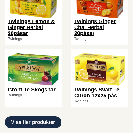
Twinings Lemon &
Twinings Ginger
Ginger Herbal
Chai Herbal
20påsar
20påsar
Twinings
Twinings
Grönt Te Skogsbär
Twinings Svart Te
Citron 12x25 pås
Twinings
Twinings
Visa fler produkter