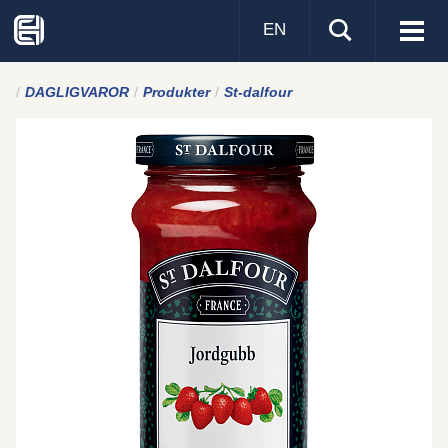
EN
Visa
men
DAGLIGVAROR
Produkter
St-dalfour