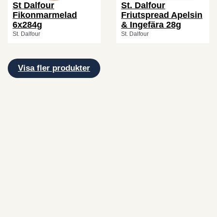
St Dalfour
St. Dalfour
Fikonmarmelad
Friutspread Apelsin
6x284g
& Ingefära 28g
St. Dalfour
St. Dalfour
Visa fler produkter