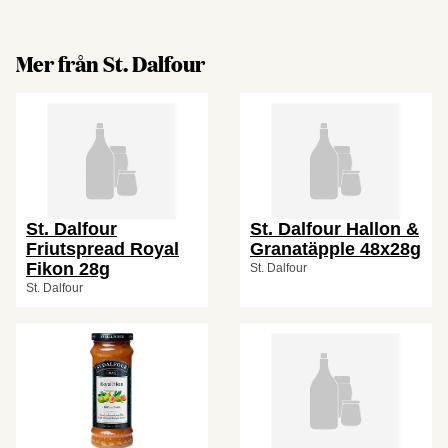
Mer från St. Dalfour
St. Dalfour
St. Dalfour Hallon &
Friutspread Royal
Granatäpple 48x28g
Fikon 28g
St. Dalfour
St. Dalfour