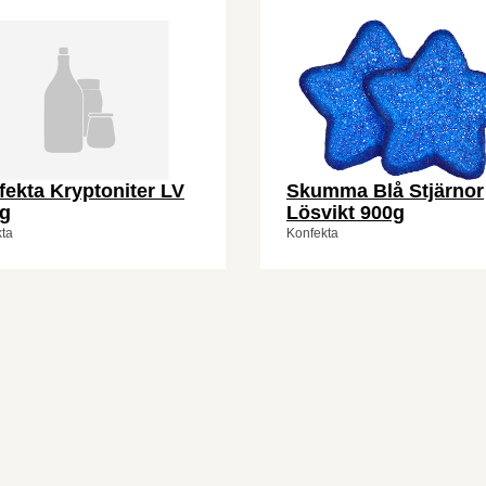
ekta Kryptoniter LV
Skumma Blå Stjärnor
kg
Lösvikt 900g
ta
Konfekta