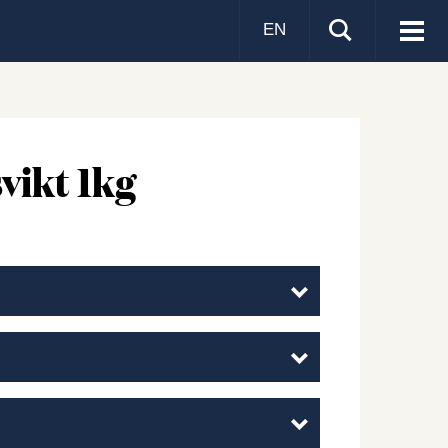
EN
Visa
men
vikt 1kg