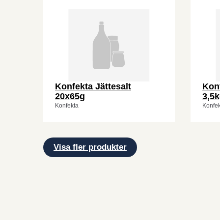
Konfekta Jättesalt
Konf
20x65g
3,5
Konfekta
Konfek
Visa fler produkter