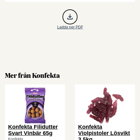
Ladda ner PDF
Mer från Konfekta
Konfekta Filidutter
Konfekta
Svart Vinbär 65g
Violpistoler Lösvikt
3,5kg
Konfekta