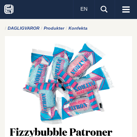
EN
Visa
men
DAGLIGVAROR
Produkter
Konfekta
Fizzybubble Patroner