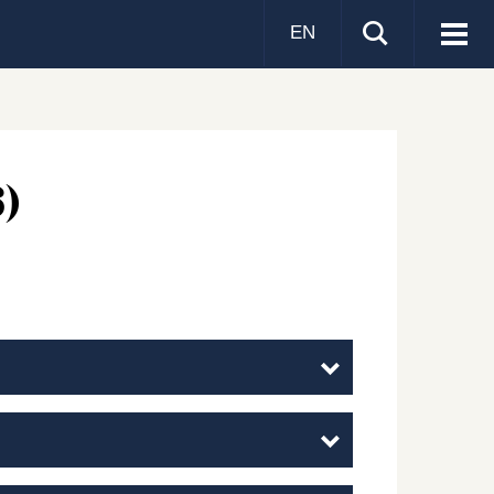
EN
Visa
men
6)