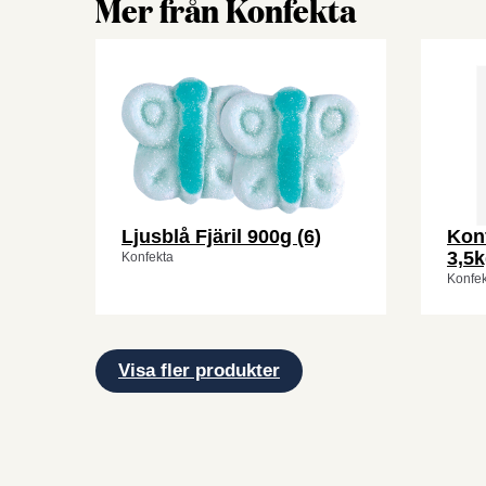
Mer från Konfekta
Ljusblå Fjäril 900g (6)
Konf
3,5
Konfekta
Konfek
Visa fler produkter