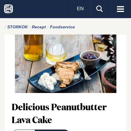
EN
Visa
men
STORKOK
Recept
Foodservice
Delicious Peanutbutter
Lava Cake