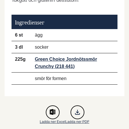
Tokgott och glutenfri dessutom!
Ingredienser
6 st
ägg
3 dl
socker
225g
Green Choice Jordnötssmör
Crunchy (218 441)
smör för formen
Ladda ner Excel
Ladda ner PDF