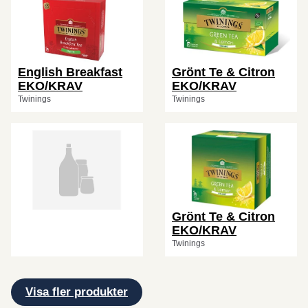
English Breakfast
Grönt Te & Citron
EKO/KRAV
EKO/KRAV
Twinings
Twinings
Grönt Te & Citron
EKO/KRAV
Twinings
Visa fler produkter