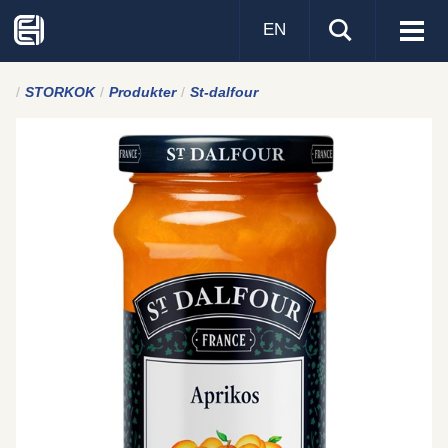
EN
Visa
men
STORKOK
Produkter
St-dalfour