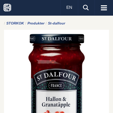
EN
Visa
men
STORKOK
Produkter
St-dalfour